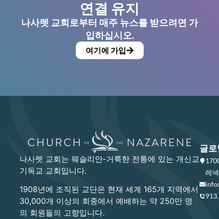
연결 유지
나사렛 교회로부터 매주 뉴스를 받으려면 가
입하십시오.
여기에 가입
글로
나사렛 교회는 웨슬리안-거룩한 전통에 있는 개신교
17
기독교 교회입니다.
레넥사
info
1908년에 조직된 교단은 현재 세계 165개 지역에서
913
30,000개 이상의 회중에서 예배하는 약 250만 명
의 회원들의 고향입니다.