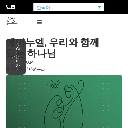
한국어
에마누엘, 우리와 함께
뉴
스
있는 하나님
로
돌
아
12월 20, 2024
가
에 의하여:
나사렛 뉴스
기