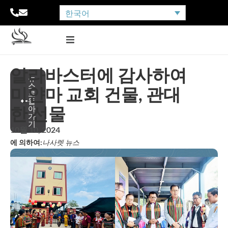
한국어
알라바스터에 감사하여
뉴
스
미얀마 교회 건물, 관대
로
돌
한 선물
아
가
기
10월 10, 2024
에 의하여:
나사렛 뉴스