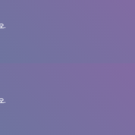
오.
오.