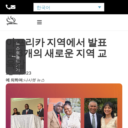
한국어
아프리카 지역에서 발표
뉴
스
된 3개의 새로운 지역 교
로
돌
육감
아
가
기
2월 16, 2023
에 의하여:
나사렛 뉴스