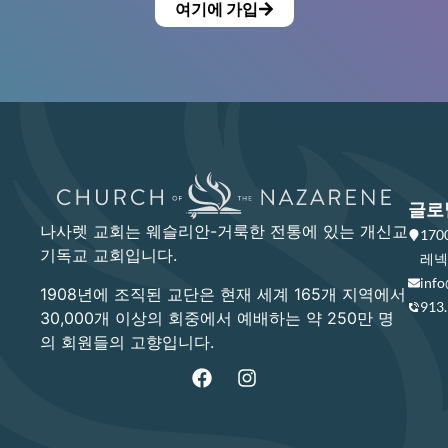
여기에 가입
글로
나사렛 교회는 웨슬리안-거룩한 전통에 있는 개신교
17
기독교 교회입니다.
레넥사
info
1908년에 조직된 교단은 현재 세계 165개 지역에서
913
30,000개 이상의 회중에서 예배하는 약 250만 명
의 회원들의 고향입니다.