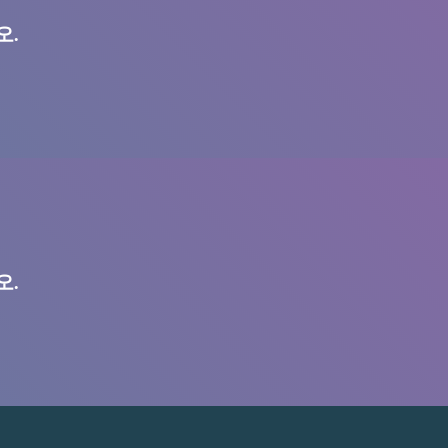
오.
오.