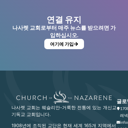
연결 유지
나사렛 교회로부터 매주 뉴스를 받으려면 가
입하십시오.
여기에 가입
글로
나사렛 교회는 웨슬리안-거룩한 전통에 있는 개신교
17
기독교 교회입니다.
레넥사
info
1908년에 조직된 교단은 현재 세계 165개 지역에서