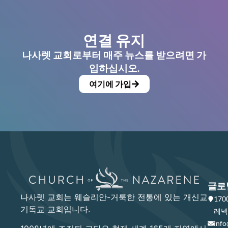
연결 유지
나사렛 교회로부터 매주 뉴스를 받으려면 가
입하십시오.
여기에 가입
글로
나사렛 교회는 웨슬리안-거룩한 전통에 있는 개신교
17
기독교 교회입니다.
레넥사
info