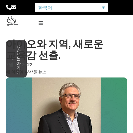
한국어
아이오와 지역, 새로운
뉴
스
교육감 선출.
로
돌
아
7월 22, 2022
가
에 의하여:
나사렛 뉴스
기