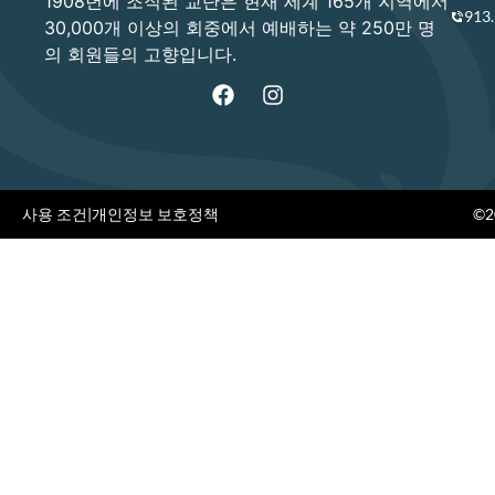
1908년에 조직된 교단은 현재 세계 165개 지역에서
913
30,000개 이상의 회중에서 예배하는 약 250만 명
의 회원들의 고향입니다.
사용 조건
|
개인정보 보호정책
©20