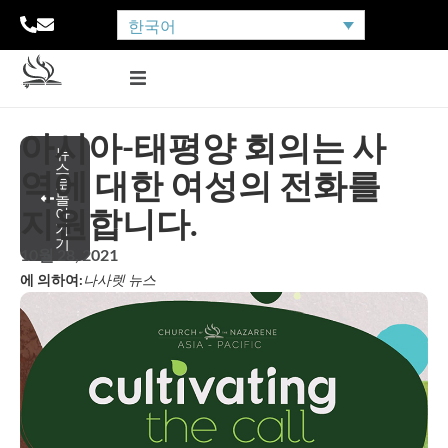
한국어
아시아-태평양 회의는 사
뉴
스
역에 대한 여성의 전화를
로
돌
지원합니다.
아
가
기
10월 28, 2021
에 의하여:
나사렛 뉴스