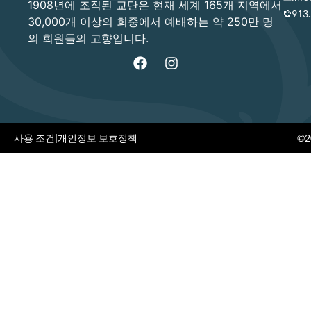
1908년에 조직된 교단은 현재 세계 165개 지역에서
913
30,000개 이상의 회중에서 예배하는 약 250만 명
의 회원들의 고향입니다.
사용 조건
|
개인정보 보호정책
©20