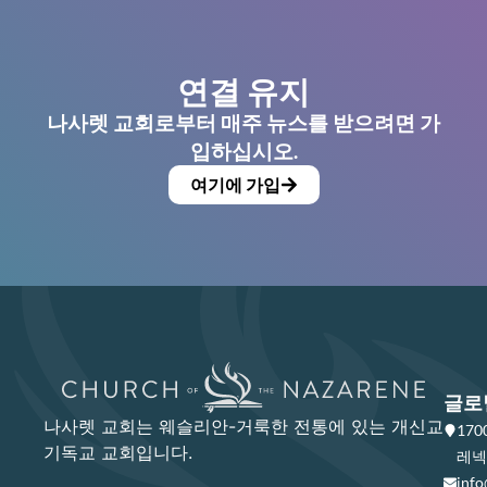
연결 유지
나사렛 교회로부터 매주 뉴스를 받으려면 가
입하십시오.
여기에 가입
글로
나사렛 교회는 웨슬리안-거룩한 전통에 있는 개신교
17
기독교 교회입니다.
레넥사
info