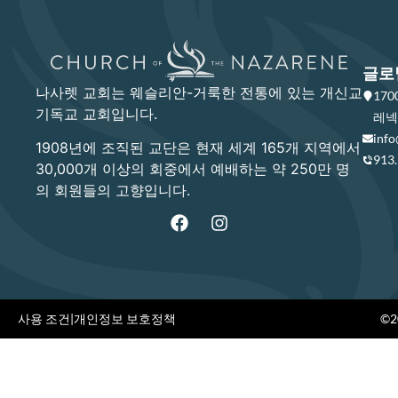
글로
나사렛 교회는 웨슬리안-거룩한 전통에 있는 개신교
17
기독교 교회입니다.
레넥사
info
1908년에 조직된 교단은 현재 세계 165개 지역에서
913
30,000개 이상의 회중에서 예배하는 약 250만 명
의 회원들의 고향입니다.
사용 조건
|
개인정보 보호정책
©20