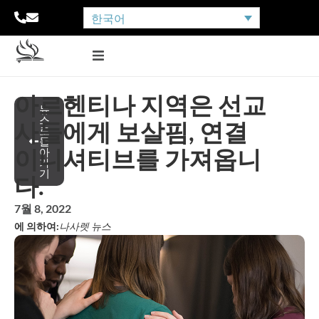
한국어
아르헨티나 지역은 선교
뉴
스
사들에게 보살핌, 연결
로
돌
이니셔티브를 가져옵니
아
가
기
다.
7월 8, 2022
에 의하여:
나사렛 뉴스