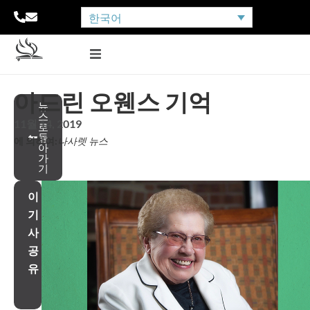
한국어
아드린 오웬스 기억
뉴
스
11월 14, 2019
로
돌
에 의하여:
나사렛 뉴스
아
가
기
이
기
사
공
유