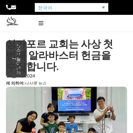
한국어
싱가포르 교회는 사상 첫
뉴
스
번째 알라바스터 헌금을
로
돌
수집합니다.
아
가
기
11월 13, 2024
에 의하여:
나사렛 뉴스