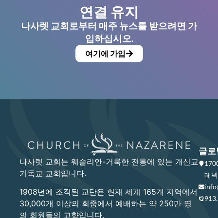
연결 유지
나사렛 교회로부터 매주 뉴스를 받으려면 가
입하십시오.
여기에 가입
글로
나사렛 교회는 웨슬리안-거룩한 전통에 있는 개신교
17
기독교 교회입니다.
레넥사
info
1908년에 조직된 교단은 현재 세계 165개 지역에서
913
30,000개 이상의 회중에서 예배하는 약 250만 명
의 회원들의 고향입니다.