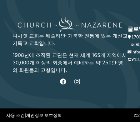
글로
나사렛 교회는 웨슬리안-거룩한 전통에 있는 개신교
17
기독교 교회입니다.
레넥사
info
1908년에 조직된 교단은 현재 세계 165개 지역에서
913
30,000개 이상의 회중에서 예배하는 약 250만 명
의 회원들의 고향입니다.
사용 조건
|
개인정보 보호정책
©20