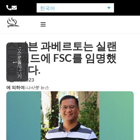
한국어
스티븐 과베르토는 실랜
뉴
스
드 필드에 FSC를 임명했
로
돌
습니다.
아
가
기
3월 10, 2023
에 의하여:
나사렛 뉴스