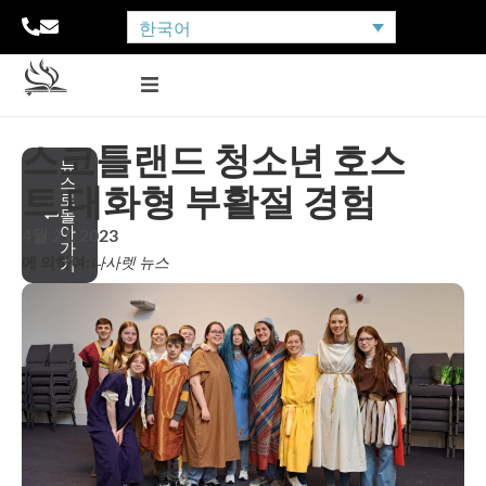
한국어
스코틀랜드 청소년 호스
뉴
스
트 대화형 부활절 경험
로
돌
아
4월 21, 2023
가
에 의하여:
나사렛 뉴스
기