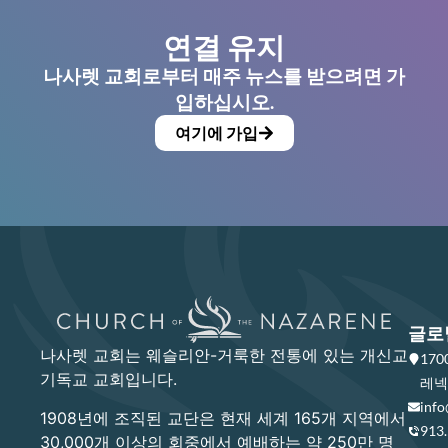
연결 유지
나사렛 교회로부터 매주 뉴스를 받으려면 가
입하십시오.
여기에 가입
글로
나사렛 교회는 웨슬리안-거룩한 전통에 있는 개신교
17
기독교 교회입니다.
레넥사
info
1908년에 조직된 교단은 현재 세계 165개 지역에서
913
30,000개 이상의 회중에서 예배하는 약 250만 명