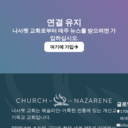
연결 유지
나사렛 교회로부터 매주 뉴스를 받으려면 가
입하십시오.
여기에 가입
글로
나사렛 교회는 웨슬리안-거룩한 전통에 있는 개신교
17
기독교 교회입니다.
레넥사
info