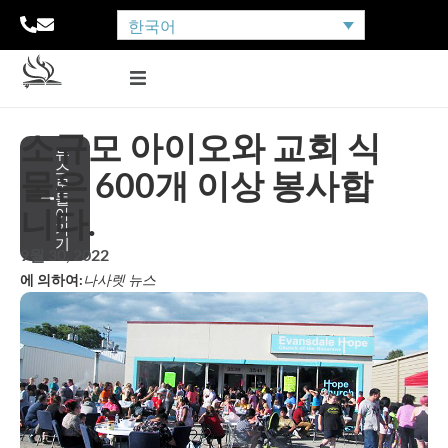
한국어
소규모 아이오와 교회 식
뉴
스
물은 600개 이상 봉사합
로
돌
니다.
아
가
기
9월 30, 2022
에 의하여:
나사렛 뉴스