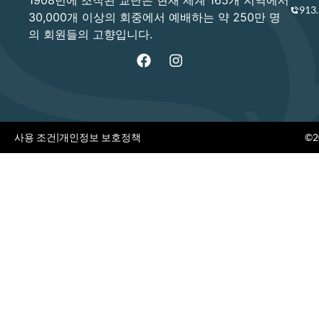
1908년에 조직된 교단은 현재 세계 165개 지역에서
913
30,000개 이상의 회중에서 예배하는 약 250만 명
의 회원들의 고향입니다.
사용 조건
|
개인정보 보호정책
©20