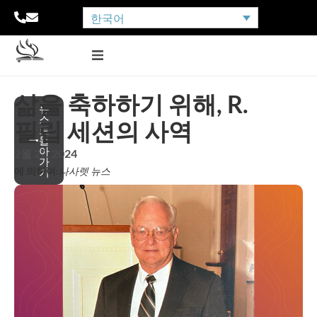
한국어
삶을 축하하기 위해, R.
뉴
스
필립 세션의 사역
로
돌
아
2월 22, 2024
가
에 의하여:
나사렛 뉴스
기