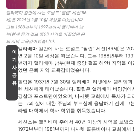
앨라배마 컬만에 사는 로널드 “필립” 세션(86
세)은 2024년 2월 10일 세상을 떠났습니다.
그는 1988년부터 1997년까지 앨라배마 남
부(현재 중앙 걸프 해안) 지역을 이끌었던 은
퇴 지역 교육감이었습니다.
앨라배마 컬만에 사는 로널드 “필립” 세션(86세)은 20
이
년 2월 10일 세상을 떠났습니다. 그는 1988년부터 199
기
년까지 앨라배마 남부(현재 중앙 걸프 해안) 지역을 이
사
었던 은퇴 지역 교육감이었습니다.
공
필립은 1937년 7월 30일 앨라배마 라넷에서 윌리엄과
유
렌 세션에게 태어났습니다. 필립은 앨라배마 버밍엄에
경찰과 포스트맨이었으며, 나사렛 교회에서 목사가 되
는 그의 삶에 대한 주님의 부르심에 응답하기 전에 그
라엘 대학에서 학사 학위를 취득했습니다.
세션스는 앨라배마 주에서 40년 이상의 사역을 보냈으
1972년부터 1981년까지 나사렛 콜롬비아나 교회에서 