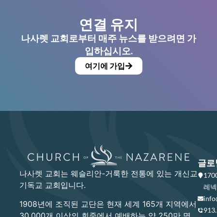
연결 유지
나사렛 교회로부터 매주 뉴스를 받으려면 가
입하십시오.
여기에 가입
글로
나사렛 교회는 웨슬리안-거룩한 전통에 있는 개신교
17
기독교 교회입니다.
레넥사
info
1908년에 조직된 교단은 현재 세계 165개 지역에서
913
30,000개 이상의 회중에서 예배하는 약 250만 명