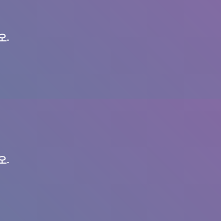
오.
오.