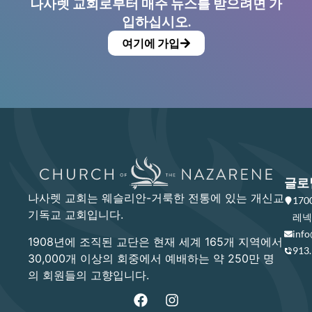
나사렛 교회로부터 매주 뉴스를 받으려면 가
입하십시오.
여기에 가입
글로
나사렛 교회는 웨슬리안-거룩한 전통에 있는 개신교
17
기독교 교회입니다.
레넥사
info
1908년에 조직된 교단은 현재 세계 165개 지역에서
913
30,000개 이상의 회중에서 예배하는 약 250만 명
의 회원들의 고향입니다.