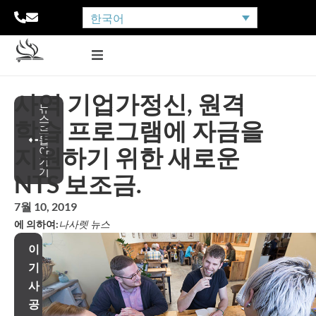
한국어
사역 기업가정신, 원격
뉴
스
학습 프로그램에 자금을
로
돌
지원하기 위한 새로운
아
가
기
NTS 보조금.
7월 10, 2019
에 의하여:
나사렛 뉴스
이
기
사
공