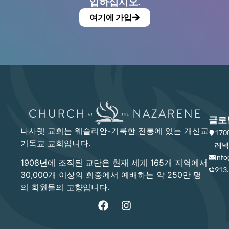
입하십시오.
여기에 가입
글로
나사렛 교회는 웨슬리안-거룩한 전통에 있는 개신교
17
기독교 교회입니다.
레넥사
info
1908년에 조직된 교단은 현재 세계 165개 지역에서
913
30,000개 이상의 회중에서 예배하는 약 250만 명
의 회원들의 고향입니다.