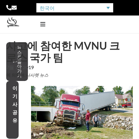
한국어
사고에 참여한 MVNU 크
뉴
스
로스 국가 팀
로
돌
아
7월 10, 2019
가
에 의하여:
나사렛 뉴스
기
이
기
사
공
유