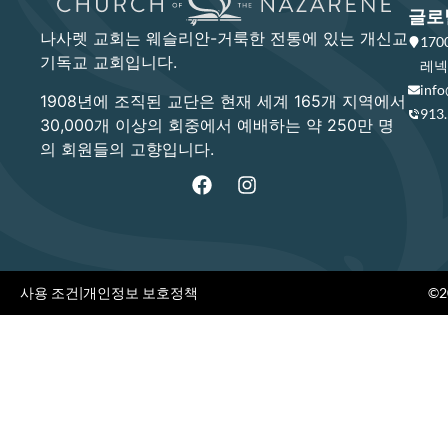
글로
나사렛 교회는 웨슬리안-거룩한 전통에 있는 개신교
17
기독교 교회입니다.
레넥사
info
1908년에 조직된 교단은 현재 세계 165개 지역에서
913
30,000개 이상의 회중에서 예배하는 약 250만 명
의 회원들의 고향입니다.
사용 조건
|
개인정보 보호정책
©20