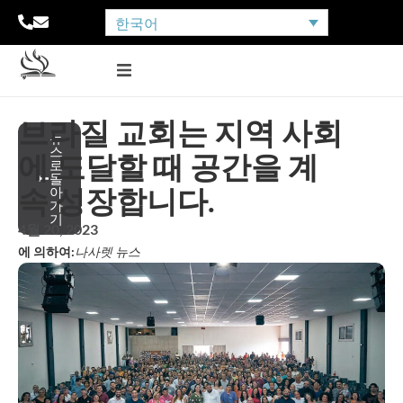
한국어
브라질 교회는 지역 사회
뉴
스
에 도달할 때 공간을 계
로
돌
속 성장합니다.
아
가
기
4월 20, 2023
에 의하여:
나사렛 뉴스