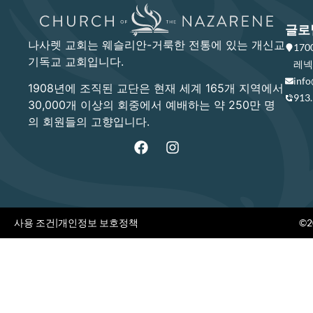
글로
나사렛 교회는 웨슬리안-거룩한 전통에 있는 개신교
17
기독교 교회입니다.
레넥사
info
1908년에 조직된 교단은 현재 세계 165개 지역에서
913
30,000개 이상의 회중에서 예배하는 약 250만 명
의 회원들의 고향입니다.
사용 조건
|
개인정보 보호정책
©20