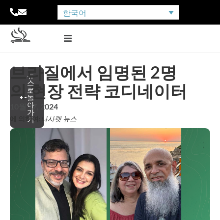
한국어
브라질에서 임명된 2명
뉴
스
의 현장 전략 코디네이터
로
돌
아
10월 17, 2024
가
에 의하여:
나사렛 뉴스
기