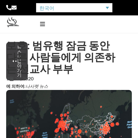
한국어
보호: 범유행 잠금 동안
뉴
스
다른 사람들에게 의존하
로
돌
는 선교사 부부
아
가
기
9월 30, 2020
에 의하여:
나사렛 뉴스