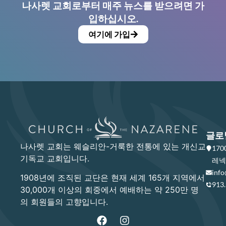
나사렛 교회로부터 매주 뉴스를 받으려면 가
입하십시오.
여기에 가입
글로
나사렛 교회는 웨슬리안-거룩한 전통에 있는 개신교
17
기독교 교회입니다.
레넥사
info
1908년에 조직된 교단은 현재 세계 165개 지역에서
913
30,000개 이상의 회중에서 예배하는 약 250만 명
의 회원들의 고향입니다.