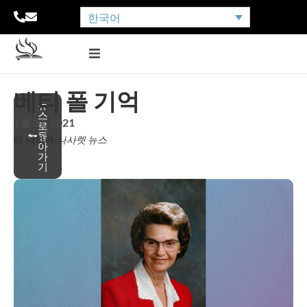
한국어
베티 폴 기억
뉴
스
1월 21, 2021
로
돌
에 의하여:
나사렛 뉴스
아
가
기