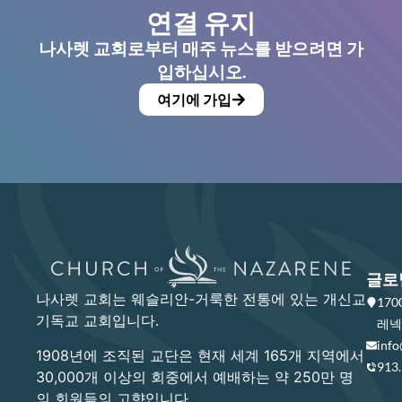
연결 유지
나사렛 교회로부터 매주 뉴스를 받으려면 가
입하십시오.
여기에 가입
글로
나사렛 교회는 웨슬리안-거룩한 전통에 있는 개신교
17
기독교 교회입니다.
레넥사
info
1908년에 조직된 교단은 현재 세계 165개 지역에서
913
30,000개 이상의 회중에서 예배하는 약 250만 명
의 회원들의 고향입니다.