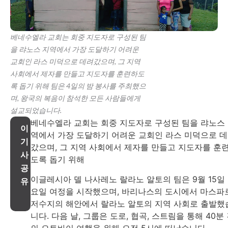
베네수엘라 교회는 회중 지도자로 구성된 팀
을 랴노스 지역에서 가장 도달하기 어려운
교회인 라스 미덕으로 데려갔으며, 그 지역
사회에서 제자를 만들고 지도자를 훈련하도
록 돕기 위해 팀은 4일의 밤 봉사를 주최했으
며, 왕국의 복음이 참석한 모든 사람들에게
설교되었습니다.
베네수엘라 교회는 회중 지도자로 구성된 팀을 랴노스
이
역에서 가장 도달하기 어려운 교회인 라스 미덕으로 
기
갔으며, 그 지역 사회에서 제자를 만들고 지도자를 훈
사
도록 돕기 위해
공
이글레시아 델 나사레노 랄라노 알토의 팀은 9월 15일
유
요일 여정을 시작했으며, 바리나스의 도시에서 마스파
저수지의 해안에서 랄라노 알토의 지역 사회로 출발했
니다. 다음 날, 그룹은 도로, 협곡, 스트림을 통해 40분
의 오토바이 여행을 위해 오전 5시에 떠났습니다.