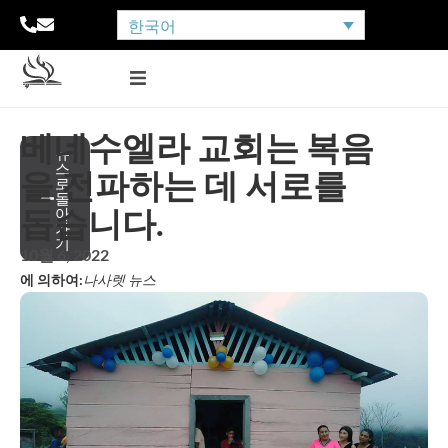
한국어
베네수엘라 교회는 복음
뉴
스
을 전파하는 데 서로를
로
돌
돕습니다.
아
가
기
10월 6, 2022
에 의하여:
나사렛 뉴스