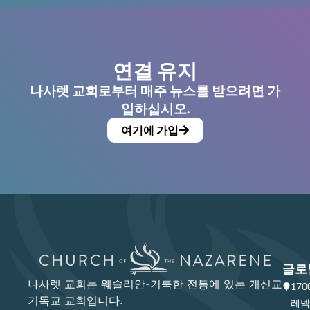
연결 유지
나사렛 교회로부터 매주 뉴스를 받으려면 가
입하십시오.
여기에 가입
글로
나사렛 교회는 웨슬리안-거룩한 전통에 있는 개신교
17
기독교 교회입니다.
레넥사