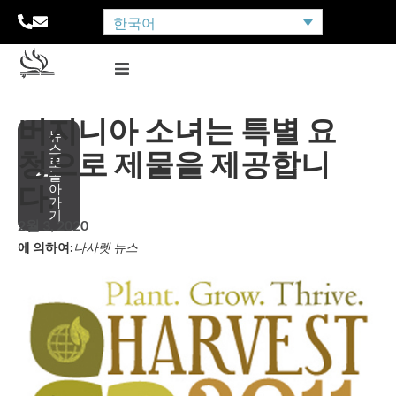
한국어
버지니아 소녀는 특별 요
뉴
스
청으로 제물을 제공합니
로
돌
다.
아
가
기
2월 3, 2020
에 의하여:
나사렛 뉴스