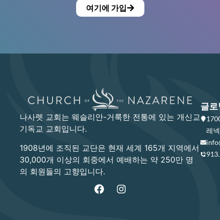
여기에 가입
글로
나사렛 교회는 웨슬리안-거룩한 전통에 있는 개신교
17
기독교 교회입니다.
레넥사
info
1908년에 조직된 교단은 현재 세계 165개 지역에서
913
30,000개 이상의 회중에서 예배하는 약 250만 명
의 회원들의 고향입니다.