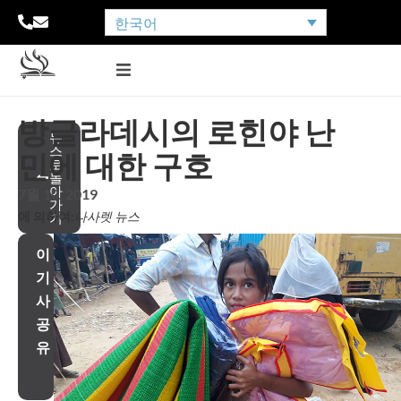
한국어
방글라데시의 로힌야 난
뉴
스
민에 대한 구호
로
돌
아
7월 10, 2019
가
에 의하여:
나사렛 뉴스
기
이
기
사
공
유