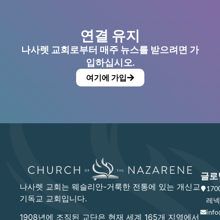
연결 유지
나사렛 교회로부터 매주 뉴스를 받으려면 가
입하십시오.
여기에 가입
글로
나사렛 교회는 웨슬리안-거룩한 전통에 있는 개신교
17
기독교 교회입니다.
레넥사
info
1908년에 조직된 교단은 현재 세계 165개 지역에서