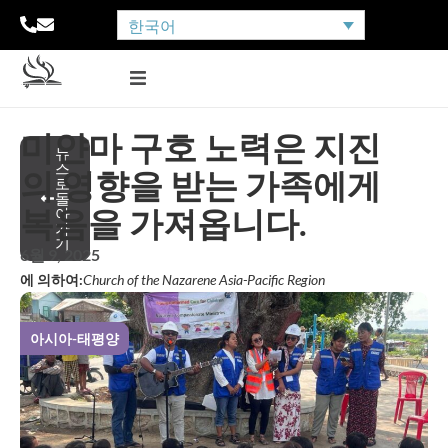
한국어
미얀마 구호 노력은 지진
뉴
스
의 영향을 받는 가족에게
로
돌
복음을 가져옵니다.
아
가
기
6월 9, 2025
에 의하여:
Church of the Nazarene Asia-Pacific Region
아시아-태평양