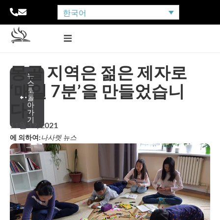
한국어
몽골 지역은 젊은 제자로
뉴
스
‘매일 7분’을 만들었습니
로
돌
다.
아
가
기
11월 19, 2021
에 의하여:
나사렛 뉴스