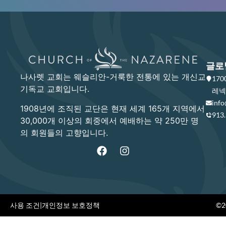
글로
나사렛 교회는 웨슬리안-거룩한 전통에 있는 개신교
17
기독교 교회입니다.
레넥사
info
1908년에 조직된 교단은 현재 세계 165개 지역에서
913
30,000개 이상의 회중에서 예배하는 약 250만 명
의 회원들의 고향입니다.
사용 조건
|
개인정보 보호정책
©20