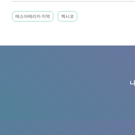
메소아메리카 지역
멕시코
나