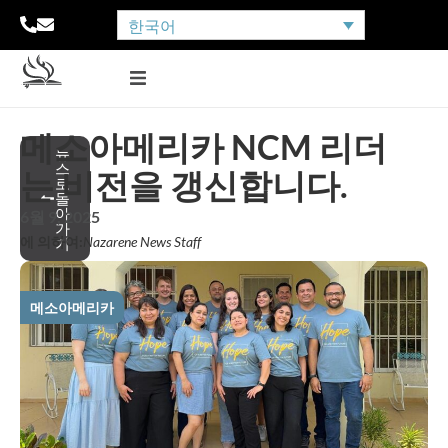
한국어
메소아메리카 NCM 리더
뉴
스
는 비전을 갱신합니다.
로
돌
아
6월 9, 2025
가
에 의하여:
Nazarene News Staff
기
메소아메리카