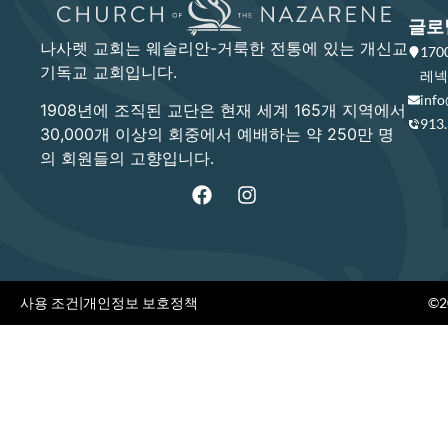
글로
나사렛 교회는 웨슬리안-거룩한 전통에 있는 개신교
17
기독교 교회입니다.
레넥사
info
1908년에 조직된 교단은 현재 세계 165개 지역에서
913
30,000개 이상의 회중에서 예배하는 약 250만 명
의 회원들의 고향입니다.
사용 조건
|
개인정보 보호정책
©20