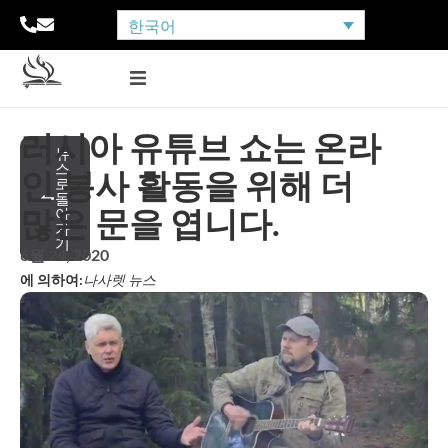
한국어
러시아 유튜브 쇼는 온라
뉴
스
인 봉사 활동을 위해 더
로
돌
많은 문을 엽니다.
아
가
기
6월 24, 2020
에 의하여:
나사렛 뉴스