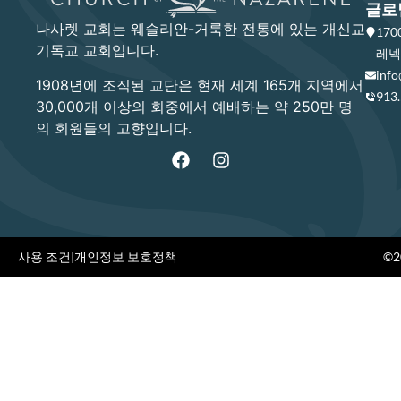
글로
나사렛 교회는 웨슬리안-거룩한 전통에 있는 개신교
17
기독교 교회입니다.
레넥사
info
1908년에 조직된 교단은 현재 세계 165개 지역에서
913
30,000개 이상의 회중에서 예배하는 약 250만 명
의 회원들의 고향입니다.
사용 조건
|
개인정보 보호정책
©20