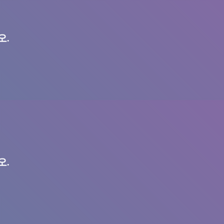
오.
오.