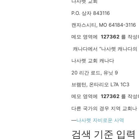
나사렛 교회
P.O. 상자 843116
캔자스시티, MO 64184-3116
메모 영역에
127362
를 작성
캐나다에서 “나사렛 캐나다의 
나사렛 교회 캐나다
20 리간 로드, 유닛 9
브램턴, 온타리오 L7A 1C3
메모 영역에
127362
를 작성
다른 국가의 경우 지역 교회나
—
나사렛 자비로운 사역
검색 기준 입력