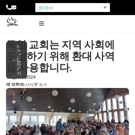
한국어
독일 교회는 지역 사회에
뉴
스
도달하기 위해 환대 사역
로
돌
을 사용합니다.
아
가
기
10월 24, 2024
에 의하여:
나사렛 뉴스