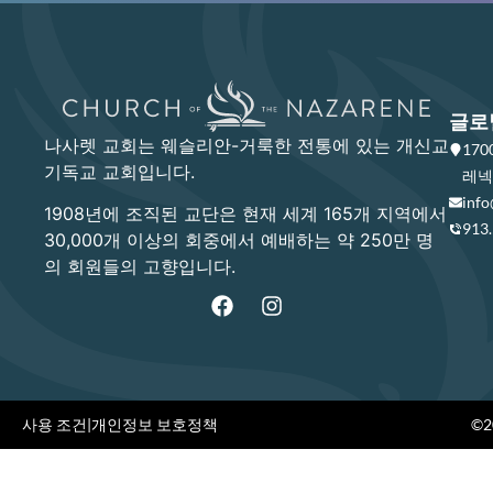
글로
나사렛 교회는 웨슬리안-거룩한 전통에 있는 개신교
17
기독교 교회입니다.
레넥사
info
1908년에 조직된 교단은 현재 세계 165개 지역에서
913
30,000개 이상의 회중에서 예배하는 약 250만 명
의 회원들의 고향입니다.
사용 조건
|
개인정보 보호정책
©20