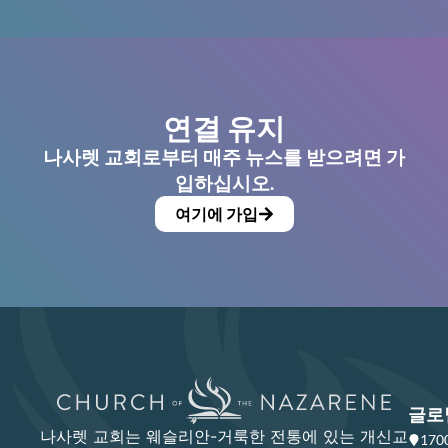
연결 유지
나사렛 교회로부터 매주 뉴스를 받으려면 가
입하십시오.
여기에 가입
글로
나사렛 교회는 웨슬리안-거룩한 전통에 있는 개신교
17