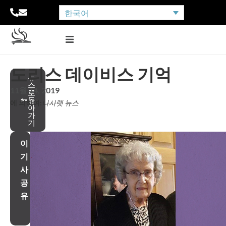
한국어
도리스 데이비스 기억
뉴
스
11월 14, 2019
로
돌
에 의하여:
나사렛 뉴스
아
가
기
이
기
사
공
유