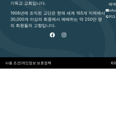
기독교 교회입니다.
레넥사
info
1908년에 조직된 교단은 현재 세계 165개 지역에서
913
30,000개 이상의 회중에서 예배하는 약 250만 명
의 회원들의 고향입니다.
사용 조건
|
개인정보 보호정책
©20