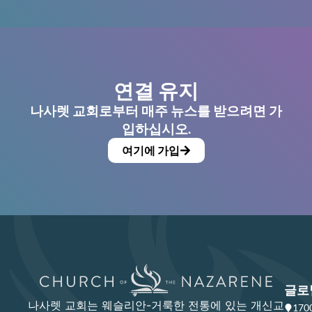
연결 유지
나사렛 교회로부터 매주 뉴스를 받으려면 가
입하십시오.
여기에 가입
글로
나사렛 교회는 웨슬리안-거룩한 전통에 있는 개신교
17