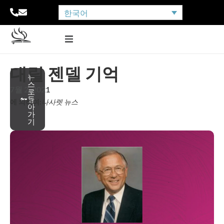
한국어
대릴 젠델 기억
뉴
스
7월 2, 2021
로
돌
에 의하여:
나사렛 뉴스
아
가
기