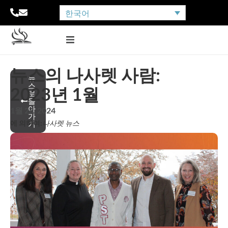
한국어
뉴스의 나사렛 사람:
뉴
스
2023년 1월
로
돌
아
1월 26, 2024
가
에 의하여:
나사렛 뉴스
기