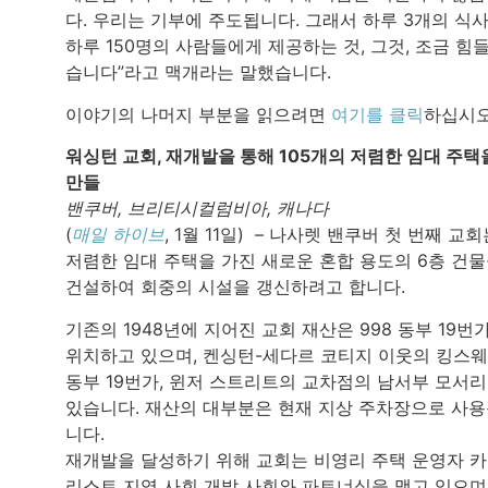
다. 우리는 기부에 주도됩니다. 그래서 하루 3개의 식사
하루 150명의 사람들에게 제공하는 것, 그것, 조금 힘
습니다”라고 맥개라는 말했습니다.
이야기의 나머지 부분을 읽으려면
여기를 클릭
하십시오
워싱턴 교회, 재개발을 통해 105개의 저렴한 임대 주택
만들
밴쿠버, 브리티시컬럼비아, 캐나다
(
매일 하이브
, 1월 11일) – 나사렛 밴쿠버 첫 번째 교회
저렴한 임대 주택을 가진 새로운 혼합 용도의 6층 건
건설하여 회중의 시설을 갱신하려고 합니다.
기존의 1948년에 지어진 교회 재산은 998 동부 19번
위치하고 있으며, 켄싱턴-세다르 코티지 이웃의 킹스웨
동부 19번가, 윈저 스트리트의 교차점의 남서부 모서
있습니다. 재산의 대부분은 현재 지상 주차장으로 사
니다.
재개발을 달성하기 위해 교회는 비영리 주택 운영자 
리스트 지역 사회 개발 사회와 파트너십을 맺고 있으며