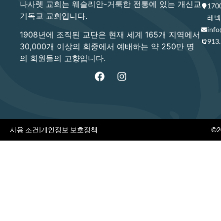
나사렛 교회는 웨슬리안-거룩한 전통에 있는 개신교
17
기독교 교회입니다.
레넥사
info
1908년에 조직된 교단은 현재 세계 165개 지역에서
913
30,000개 이상의 회중에서 예배하는 약 250만 명
의 회원들의 고향입니다.
사용 조건
|
개인정보 보호정책
©20