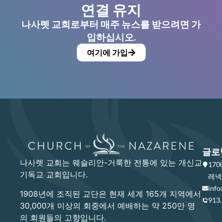
연결 유지
나사렛 교회로부터 매주 뉴스를 받으려면 가
입하십시오.
여기에 가입
글로
나사렛 교회는 웨슬리안-거룩한 전통에 있는 개신교
17
기독교 교회입니다.
레넥사
info
1908년에 조직된 교단은 현재 세계 165개 지역에서
913
30,000개 이상의 회중에서 예배하는 약 250만 명
의 회원들의 고향입니다.