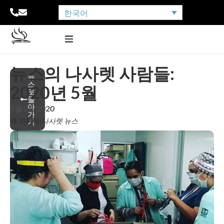
한국어
뉴스의 나사렛 사람들:
뉴
스
2020년 5월
로
돌
아
5월 29, 2020
가
에 의하여:
나사렛 뉴스
기