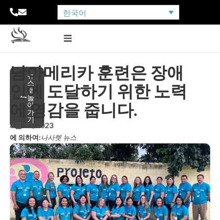
한국어
남아메리카 훈련은 장애
뉴
스
인에 도달하기 위한 노력
로
돌
에 영감을 줍니다.
아
가
기
8월 10, 2023
에 의하여:
나사렛 뉴스