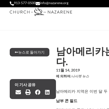
913-577-0500
info@nazarene.org
남아메리카는
뉴스로 돌아가기
다.
11월 14, 2019
에 의하여:
나사렛 뉴스
이 기사 공유
남아메리카 지역은 이번 달 두
남부 콘 필드