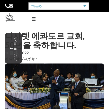
한국어
나사렛 에콰도르 교회,
뉴
스
50년을 축하합니다.
로
돌
아
10월 19, 2022
가
에 의하여:
나사렛 뉴스
기