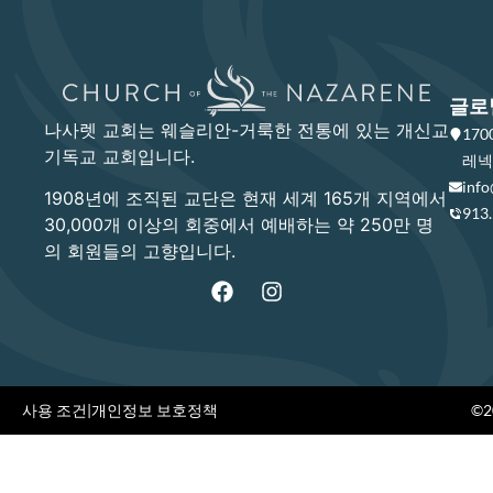
글로
나사렛 교회는 웨슬리안-거룩한 전통에 있는 개신교
17
기독교 교회입니다.
레넥사
info
1908년에 조직된 교단은 현재 세계 165개 지역에서
913
30,000개 이상의 회중에서 예배하는 약 250만 명
의 회원들의 고향입니다.
사용 조건
|
개인정보 보호정책
©20