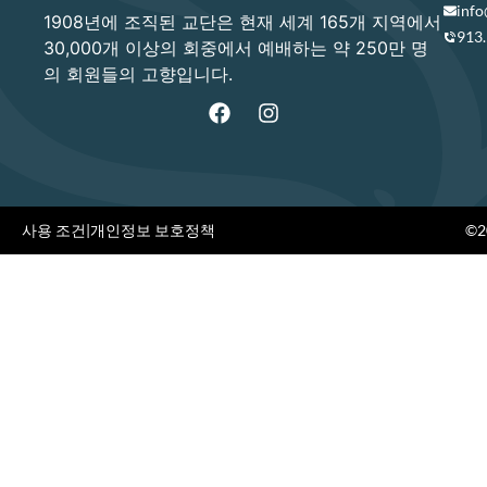
info
1908년에 조직된 교단은 현재 세계 165개 지역에서
913
30,000개 이상의 회중에서 예배하는 약 250만 명
의 회원들의 고향입니다.
사용 조건
|
개인정보 보호정책
©20