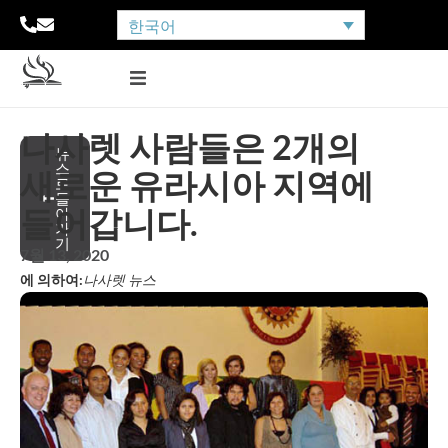
한국어
나사렛 사람들은 2개의
뉴
스
새로운 유라시아 지역에
로
돌
들어갑니다.
아
가
기
7월 13, 2020
에 의하여:
나사렛 뉴스