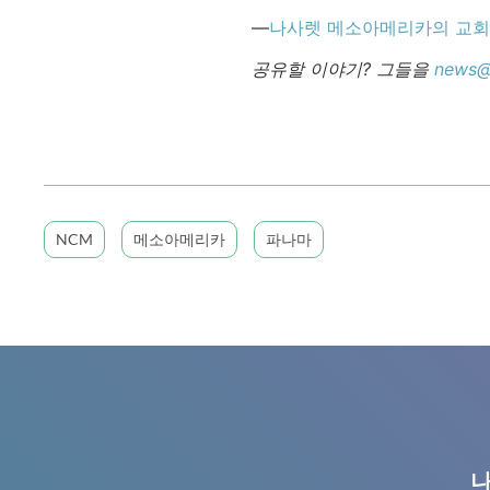
—
나사렛 메소아메리카의 교회
공유할 이야기? 그들을
news@
NCM
메소아메리카
파나마
나