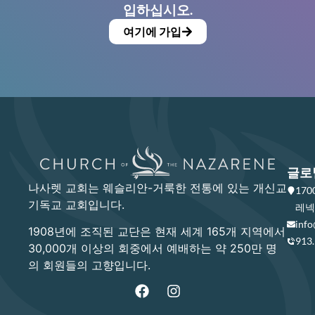
입하십시오.
여기에 가입
글로
나사렛 교회는 웨슬리안-거룩한 전통에 있는 개신교
17
기독교 교회입니다.
레넥사
info
1908년에 조직된 교단은 현재 세계 165개 지역에서
913
30,000개 이상의 회중에서 예배하는 약 250만 명
의 회원들의 고향입니다.