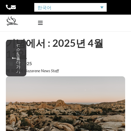
한국어
기념에서 : 2025년 4월
뉴
스
11일
로
돌
아
4월 16, 2025
가
에 의하여:
Nazarene News Staff
기