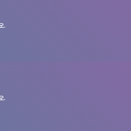
오.
오.