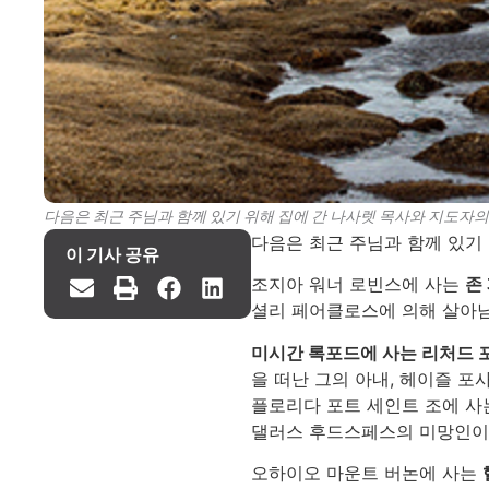
다음은 최근 주님과 함께 있기 위해 집에 간 나사렛 목사와 지도자의 주
다음은 최근 주님과 함께 있기 
이 기사 공유
조지아 워너 로빈스에 사는
존
셜리 페어클로스에 의해 살아
미시간 록포드에 사는 리처드 포
을 떠난 그의 아내, 헤이즐 포
플로리다 포트 세인트 조에 
댈러스 후드스페스의 미망인이었
오하이오 마운트 버논에 사는