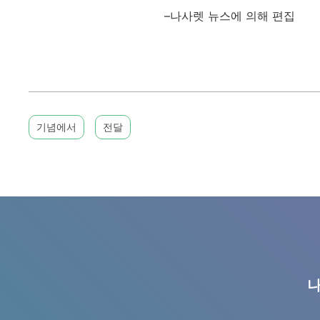
–나사렛 뉴스에 의해 편집
기념에서
전달
나