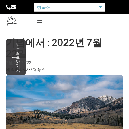
한국어
기념에서 : 2022년 7월
뉴
스
22일
로
돌
아
7월 22, 2022
가
에 의하여:
나사렛 뉴스
기