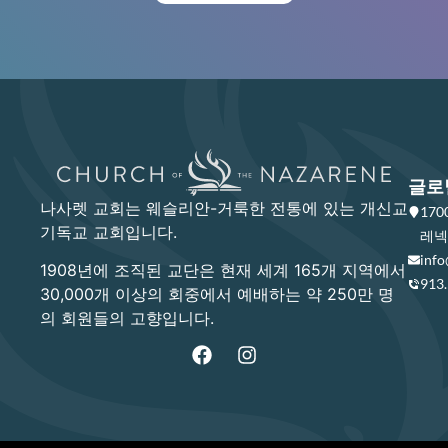
글로
나사렛 교회는 웨슬리안-거룩한 전통에 있는 개신교
17
기독교 교회입니다.
레넥사
info
1908년에 조직된 교단은 현재 세계 165개 지역에서
913
30,000개 이상의 회중에서 예배하는 약 250만 명
의 회원들의 고향입니다.