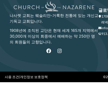
글로
나사렛 교회는 웨슬리안-거룩한 전통에 있는 개신교
17
기독교 교회입니다.
레넥사
info
1908년에 조직된 교단은 현재 세계 165개 지역에서
913
30,000개 이상의 회중에서 예배하는 약 250만 명
의 회원들의 고향입니다.
사용 조건
|
개인정보 보호정책
©20