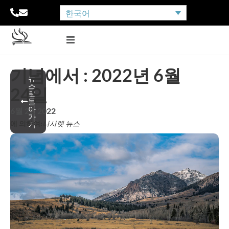
한국어
기념에서 : 2022년 6월
뉴
스
24일
로
돌
아
6월 22, 2022
가
에 의하여:
나사렛 뉴스
기