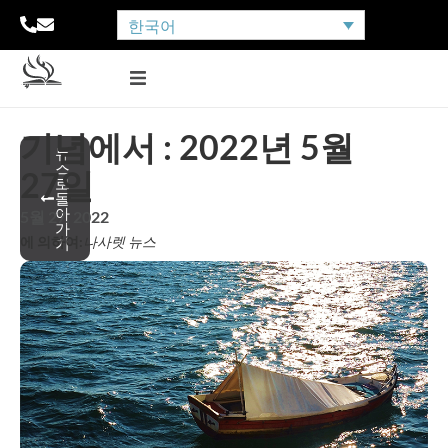
한국어
기념에서 : 2022년 5월
뉴
스
27일
로
돌
아
5월 27, 2022
가
에 의하여:
나사렛 뉴스
기