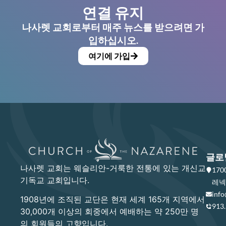
연결 유지
나사렛 교회로부터 매주 뉴스를 받으려면 가
입하십시오.
여기에 가입
글로
나사렛 교회는 웨슬리안-거룩한 전통에 있는 개신교
17
기독교 교회입니다.
레넥사
info
1908년에 조직된 교단은 현재 세계 165개 지역에서
913
30,000개 이상의 회중에서 예배하는 약 250만 명
의 회원들의 고향입니다.