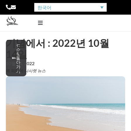
한국어
기념에서 : 2022년 10월
뉴
스
14일
로
돌
아
10월 14, 2022
가
에 의하여:
나사렛 뉴스
기