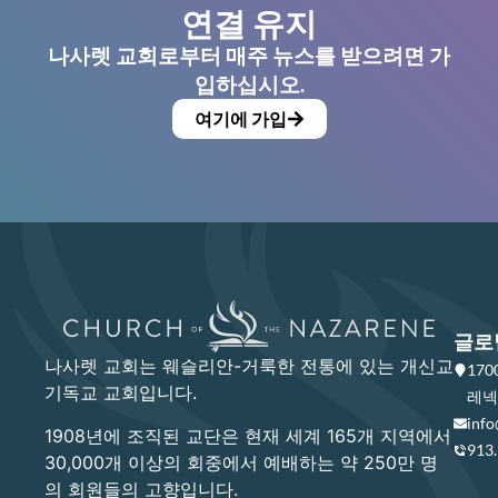
연결 유지
나사렛 교회로부터 매주 뉴스를 받으려면 가
입하십시오.
여기에 가입
글로
나사렛 교회는 웨슬리안-거룩한 전통에 있는 개신교
17
기독교 교회입니다.
레넥사
info
1908년에 조직된 교단은 현재 세계 165개 지역에서
913
30,000개 이상의 회중에서 예배하는 약 250만 명
의 회원들의 고향입니다.