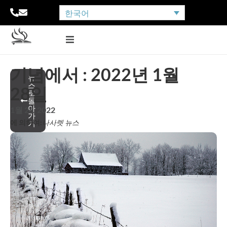
한국어
기념에서 : 2022년 1월
뉴
스
28일
로
돌
아
1월 26, 2022
가
에 의하여:
나사렛 뉴스
기