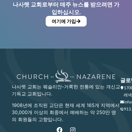
나사렛 교회로부터 매주 뉴스를 받으려면 가
입하십시오.
여기에 가입
글로
나사렛 교회는 웨슬리안-거룩한 전통에 있는 개신교
17
기독교 교회입니다.
레넥사
info
1908년에 조직된 교단은 현재 세계 165개 지역에서
913
30,000개 이상의 회중에서 예배하는 약 250만 명
의 회원들의 고향입니다.