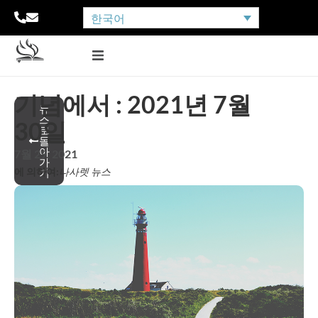
한국어
기념에서 : 2021년 7월
뉴
스
30일
로
돌
아
7월 29, 2021
가
에 의하여:
나사렛 뉴스
기